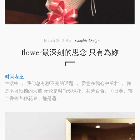
March 20, 2016
Graphic Design
flower最深刻的思念 只有為妳
时尚花艺
生活中
，
我们总有聊不完的话题
，
爱意在我心中茁壮
，
像
是不可抵挡的火苗
无论是时尚玫瑰花、芬芳百合、向日葵、郁
金香等各种花束，都是适...