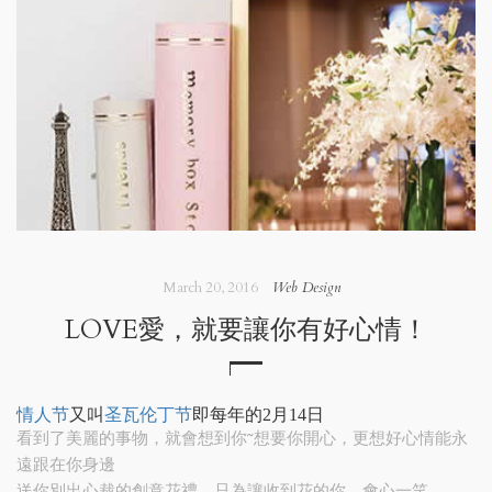
March 20, 2016
Web Design
LOVE愛，就要讓你有好心情！
又叫
即每年的2月14日
情人节
圣瓦伦丁节
看到了美麗的事物，就會想到你~想要你開心，更想好心情能永
遠跟在你身邊