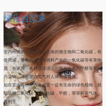
绿化自己来
选择
室内环境的污染源来自人体的微生物和二氧化碳，有
使用煤，液化石油气等燃料产生的一氧化碳等有害物
质，有家具，各种洗涤清洁剂释放出来的甲醛等有机
污染物。净化室内空气对人体有害健康。
如在室内每10平方米放置一盆有生命的绿色植物，就
能吸附二氧化碳，一氧化碳，甲醛，苯等有害气体，
有利于